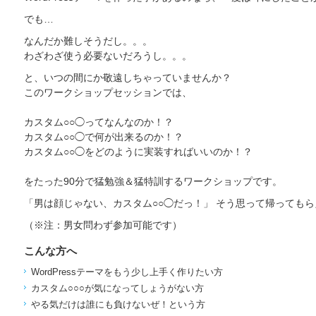
でも…
なんだか難しそうだし。。。
わざわざ使う必要ないだろうし。。。
と、いつの間にか敬遠しちゃっていませんか？
このワークショップセッションでは、
カスタム○○◯ってなんなのか！？
カスタム○○◯で何が出来るのか！？
カスタム○○◯をどのように実装すればいいのか！？
をたった90分で猛勉強＆猛特訓するワークショップです。
「男は顔じゃない、カスタム○○◯だっ！」 そう思って帰っても
（※注：男女問わず参加可能です）
こんな方へ
WordPressテーマをもう少し上手く作りたい方
カスタム○○○が気になってしょうがない方
やる気だけは誰にも負けないぜ！という方