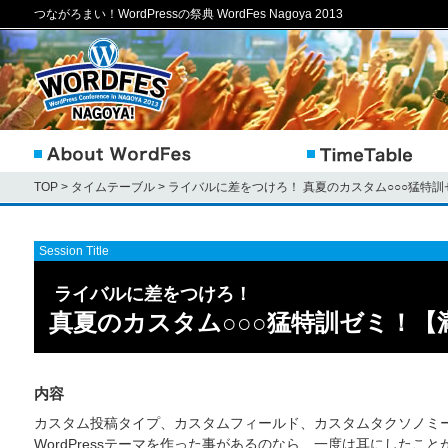
つながろまい！WordPressの祭典 WordFes Nagoya 2013
TOP
>
タイムテーブル
>
ライバルに差をつけろ！ 真夏のカスタム○○○猛特訓
Session Title
ライバルに差をつけろ！
真夏のカスタム○○○猛特訓ゼミ！【
内容
カスタム投稿タイプ、カスタムフィールド、カスタムタクソノミ
WordPressテーマを作った事があるのなら、一度は耳にしたこ