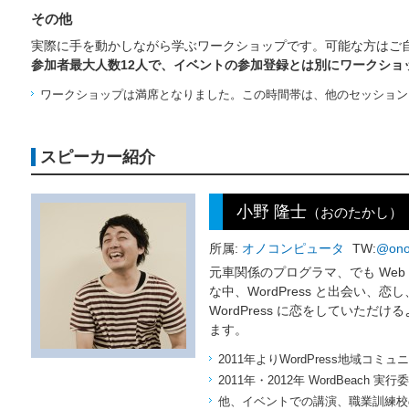
その他
実際に手を動かしながら学ぶワークショップです。可能な方はご自
参加者最大人数12人で、イベントの参加登録とは別にワークショ
ワークショップは満席となりました。この時間帯は、他のセッション
スピーカー紹介
小野 隆士
（おのたかし）
所属:
オノコンピュータ
TW:
@on
元車関係のプログラマ、でも We
な中、WordPress と出会い、
WordPress に恋をしていた
ます。
2011年よりWordPress地域コミュ
2011年・2012年 WordBeach 実行
他、イベントでの講演、職業訓練校